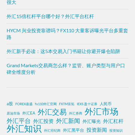
很大
外汇15倍杠杆平台哪个好？外汇平台杠杆
HYCM 兴业投资靠谱吗？FX110 大量客诉曝光平台多重套
路
外汇新手必读：这5本交易入门书籍让你避开爆仓陷阱
Grand Markets交易商怎么样？监管、账户类型与用户口
碑全维度分析
a股
人民币
FOREX嘉盛
fx110外汇官网
FXTM富拓
IEXS 盈十证券
外汇市场
外汇交易
外汇EA
原油市场
外汇券商
外汇平台
外汇新闻
外汇投资
外汇杠杆
外汇曝光
外汇知识
投资新闻
外汇黑平台
外汇经纪商
投资知识