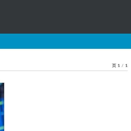
页 1
/
1