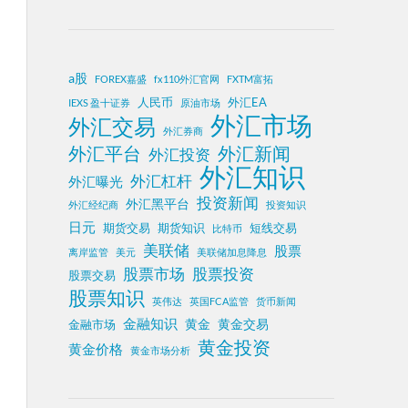
a股
FOREX嘉盛
fx110外汇官网
FXTM富拓
人民币
外汇EA
IEXS 盈十证券
原油市场
外汇市场
外汇交易
外汇券商
外汇平台
外汇新闻
外汇投资
外汇知识
外汇杠杆
外汇曝光
投资新闻
外汇黑平台
外汇经纪商
投资知识
日元
期货交易
期货知识
短线交易
比特币
美联储
股票
离岸监管
美元
美联储加息降息
股票投资
股票市场
股票交易
股票知识
英伟达
英国FCA监管
货币新闻
金融知识
黄金
黄金交易
金融市场
黄金投资
黄金价格
黄金市场分析