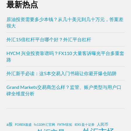
最新热点
原油投资需要多少本钱？从几十美元到几十万元，答案差
很大
外汇15倍杠杆平台哪个好？外汇平台杠杆
HYCM 兴业投资靠谱吗？FX110 大量客诉曝光平台多重套
路
外汇新手必读：这5本交易入门书籍让你避开爆仓陷阱
Grand Markets交易商怎么样？监管、账户类型与用户口
碑全维度分析
a股
人民币
FOREX嘉盛
fx110外汇官网
FXTM富拓
IEXS 盈十证券