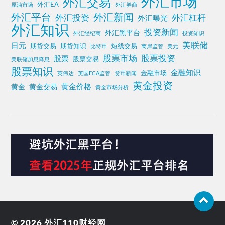
外汇市场
外汇交易
外汇EA
原油市场
外汇券商
外汇平台
外汇新闻
外汇投资
外汇杠杆
外汇曝光
外汇知识
投资新闻
外汇黑平台
外汇经纪商
投资知识
美联储
日元
期货交易
期货知识
短线交易
比特币
离岸监管
美元
股票投资
股票市场
股票
股票交易
美联储加息降息
股票知识
金融知识
金融市场
英伟达
英国FCA监管
货币新闻
黄金投资
黄金价格
黄金
黄金交易
黄金市场分析
© 2026
外汇110财经网