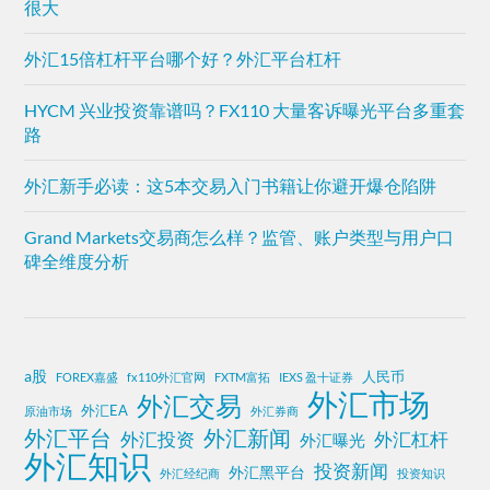
很大
外汇15倍杠杆平台哪个好？外汇平台杠杆
HYCM 兴业投资靠谱吗？FX110 大量客诉曝光平台多重套
路
外汇新手必读：这5本交易入门书籍让你避开爆仓陷阱
Grand Markets交易商怎么样？监管、账户类型与用户口
碑全维度分析
a股
人民币
FOREX嘉盛
fx110外汇官网
FXTM富拓
IEXS 盈十证券
外汇市场
外汇交易
外汇EA
原油市场
外汇券商
外汇平台
外汇新闻
外汇投资
外汇杠杆
外汇曝光
外汇知识
投资新闻
外汇黑平台
外汇经纪商
投资知识