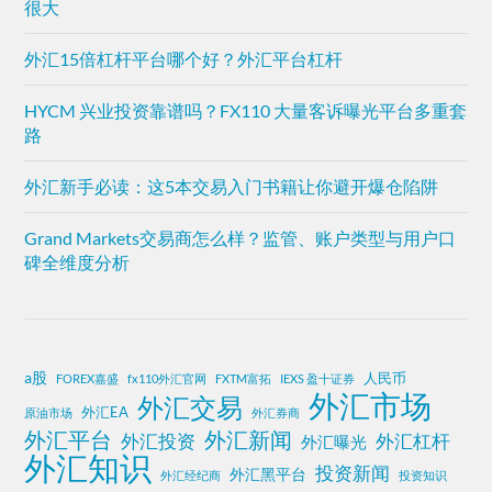
很大
外汇15倍杠杆平台哪个好？外汇平台杠杆
HYCM 兴业投资靠谱吗？FX110 大量客诉曝光平台多重套
路
外汇新手必读：这5本交易入门书籍让你避开爆仓陷阱
Grand Markets交易商怎么样？监管、账户类型与用户口
碑全维度分析
a股
人民币
FOREX嘉盛
fx110外汇官网
FXTM富拓
IEXS 盈十证券
外汇市场
外汇交易
外汇EA
原油市场
外汇券商
外汇平台
外汇新闻
外汇投资
外汇杠杆
外汇曝光
外汇知识
投资新闻
外汇黑平台
外汇经纪商
投资知识