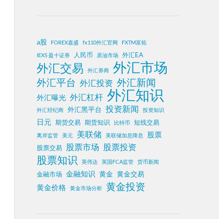
a股
FOREX嘉盛
fx110外汇官网
FXTM富拓
人民币
外汇EA
IEXS 盈十证券
原油市场
外汇市场
外汇交易
外汇券商
外汇平台
外汇新闻
外汇投资
外汇知识
外汇杠杆
外汇曝光
投资新闻
外汇黑平台
外汇经纪商
投资知识
日元
期货交易
期货知识
短线交易
比特币
美联储
股票
离岸监管
美元
美联储加息降息
股票投资
股票市场
股票交易
股票知识
英伟达
英国FCA监管
货币新闻
金融知识
黄金
黄金交易
金融市场
黄金投资
黄金价格
黄金市场分析