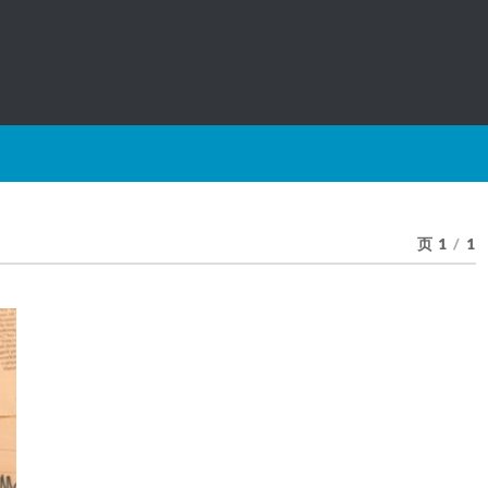
页 1
/
1