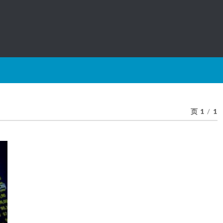
页 1
/
1