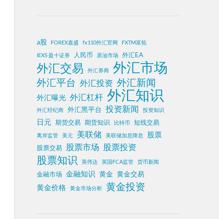
a股
FOREX嘉盛
fx110外汇官网
FXTM富拓
人民币
外汇EA
IEXS 盈十证券
原油市场
外汇市场
外汇交易
外汇券商
外汇平台
外汇新闻
外汇投资
外汇知识
外汇杠杆
外汇曝光
投资新闻
外汇黑平台
外汇经纪商
投资知识
日元
期货交易
期货知识
短线交易
比特币
美联储
股票
离岸监管
美元
美联储加息降息
股票投资
股票市场
股票交易
股票知识
英伟达
英国FCA监管
货币新闻
金融知识
黄金
黄金交易
金融市场
黄金投资
黄金价格
黄金市场分析