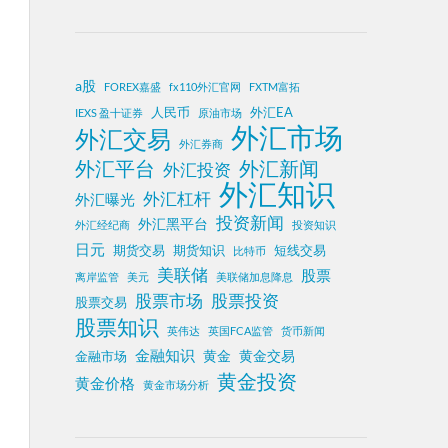
a股
FOREX嘉盛
fx110外汇官网
FXTM富拓
人民币
外汇EA
IEXS 盈十证券
原油市场
外汇市场
外汇交易
外汇券商
外汇平台
外汇新闻
外汇投资
外汇知识
外汇杠杆
外汇曝光
投资新闻
外汇黑平台
外汇经纪商
投资知识
日元
期货交易
期货知识
短线交易
比特币
美联储
股票
离岸监管
美元
美联储加息降息
股票投资
股票市场
股票交易
股票知识
英伟达
英国FCA监管
货币新闻
金融知识
黄金
黄金交易
金融市场
黄金投资
黄金价格
黄金市场分析