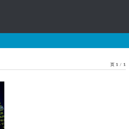
页 1
/
1