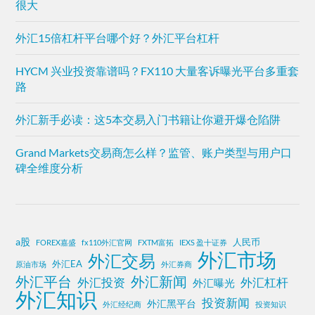
很大
外汇15倍杠杆平台哪个好？外汇平台杠杆
HYCM 兴业投资靠谱吗？FX110 大量客诉曝光平台多重套
路
外汇新手必读：这5本交易入门书籍让你避开爆仓陷阱
Grand Markets交易商怎么样？监管、账户类型与用户口
碑全维度分析
a股
人民币
FOREX嘉盛
fx110外汇官网
FXTM富拓
IEXS 盈十证券
外汇市场
外汇交易
外汇EA
原油市场
外汇券商
外汇平台
外汇新闻
外汇投资
外汇杠杆
外汇曝光
外汇知识
投资新闻
外汇黑平台
外汇经纪商
投资知识