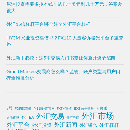
原油投资需要多少本钱？从几十美元到几十万元，答案差
很大
外汇15倍杠杆平台哪个好？外汇平台杠杆
HYCM 兴业投资靠谱吗？FX110 大量客诉曝光平台多重套
路
外汇新手必读：这5本交易入门书籍让你避开爆仓陷阱
Grand Markets交易商怎么样？监管、账户类型与用户口
碑全维度分析
a股
人民币
FOREX嘉盛
fx110外汇官网
FXTM富拓
IEXS 盈十证券
外汇市场
外汇交易
外汇EA
原油市场
外汇券商
外汇平台
外汇新闻
外汇投资
外汇杠杆
外汇曝光