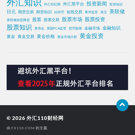
外汇知识
投资新闻
外汇黑平台
外汇经纪商
投资知识
美联储
日元
期货交易
期货知识
短线交易
比特币
离岸监管
美元
股票投资
股票市场
股票
股票交易
美联储加息降息
股票知识
金融知识
金融市场
英伟达
英国FCA监管
货币新闻
黄金投资
黄金价格
黄金
黄金交易
黄金市场分析
© 2026
外汇110财经网
由
FX110.COM
的主题