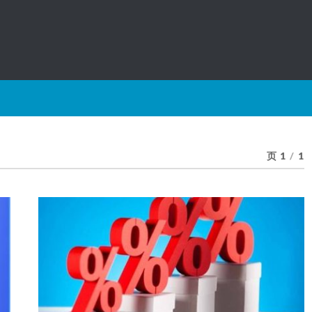
页 1
/
1