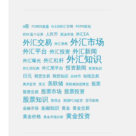
a股
FOREX嘉盛
fx110外汇官网
FXTM富拓
人民币
外汇EA
IEXS 盈十证券
原油市场
外汇市场
外汇交易
外汇券商
外汇平台
外汇新闻
外汇投资
外汇知识
外汇杠杆
外汇曝光
投资新闻
外汇黑平台
外汇经纪商
投资知识
日元
期货交易
期货知识
短线交易
比特币
美联储
股票
离岸监管
美元
美联储加息降息
股票投资
股票市场
股票交易
股票知识
英伟达
英国FCA监管
货币新闻
金融知识
黄金
黄金交易
金融市场
黄金投资
黄金价格
黄金市场分析