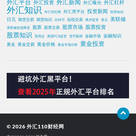
外汇平台
外汇新闻
外汇投资
外汇杠杆
外汇曝光
外汇知识
投资新闻
外汇黑平台
外汇经纪商
投资知识
美联储
日元
期货交易
期货知识
短线交易
比特币
离岸监管
美元
股票投资
股票市场
股票
股票交易
美联储加息降息
股票知识
金融知识
金融市场
英伟达
英国FCA监管
货币新闻
黄金投资
黄金价格
黄金
黄金交易
黄金市场分析
© 2026
外汇110财经网