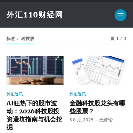
外汇110财经网
标签：
科技股
页 1
/
1
外汇资讯
外汇资讯
AI狂热下的股市波
金融科技股龙头有哪
动：2026科技股投
些股票？
资避坑指南与机会挖
5 8 月, 2025
—
无评论
掘