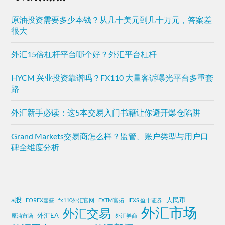
原油投资需要多少本钱？从几十美元到几十万元，答案差
很大
外汇15倍杠杆平台哪个好？外汇平台杠杆
HYCM 兴业投资靠谱吗？FX110 大量客诉曝光平台多重套
路
外汇新手必读：这5本交易入门书籍让你避开爆仓陷阱
Grand Markets交易商怎么样？监管、账户类型与用户口
碑全维度分析
a股
人民币
FOREX嘉盛
fx110外汇官网
FXTM富拓
IEXS 盈十证券
外汇市场
外汇交易
外汇EA
原油市场
外汇券商