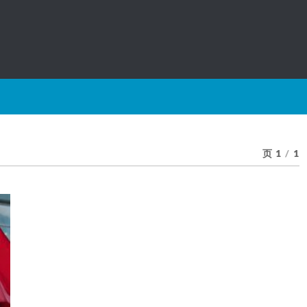
页 1
/
1