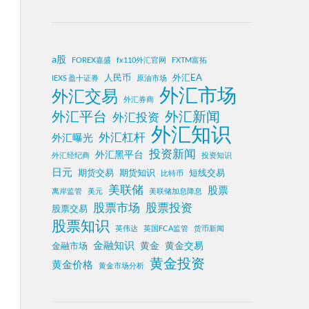
a股
FOREX嘉盛
fx110外汇官网
FXTM富拓
人民币
外汇EA
IEXS 盈十证券
原油市场
外汇市场
外汇交易
外汇券商
外汇平台
外汇新闻
外汇投资
外汇知识
外汇杠杆
外汇曝光
投资新闻
外汇黑平台
外汇经纪商
投资知识
日元
期货交易
期货知识
短线交易
比特币
美联储
股票
离岸监管
美元
美联储加息降息
股票投资
股票市场
股票交易
股票知识
英伟达
英国FCA监管
货币新闻
金融知识
黄金
黄金交易
金融市场
黄金投资
黄金价格
黄金市场分析