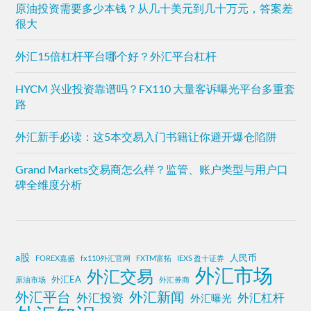
原油投资需要多少本钱？从几十美元到几十万元，答案差
很大
外汇15倍杠杆平台哪个好？外汇平台杠杆
HYCM 兴业投资靠谱吗？FX110 大量客诉曝光平台多重套
路
外汇新手必读：这5本交易入门书籍让你避开爆仓陷阱
Grand Markets交易商怎么样？监管、账户类型与用户口
碑全维度分析
a股
人民币
FOREX嘉盛
fx110外汇官网
FXTM富拓
IEXS 盈十证券
外汇市场
外汇交易
外汇EA
原油市场
外汇券商
外汇平台
外汇新闻
外汇投资
外汇杠杆
外汇曝光