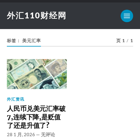
外汇110财经网
标签：
美元汇率
页 1
/
1
外汇资讯
人民币兑美元汇率破
7,连续下降,是贬值
了还是升值了?
28 1 月, 2026
—
无评论