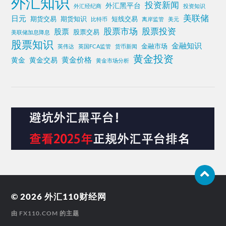
外汇知识
投资新闻
外汇黑平台
外汇经纪商
投资知识
美联储
日元
期货交易
期货知识
短线交易
比特币
离岸监管
美元
股票投资
股票市场
股票
股票交易
美联储加息降息
股票知识
金融知识
金融市场
英伟达
英国FCA监管
货币新闻
黄金投资
黄金价格
黄金
黄金交易
黄金市场分析
© 2026
外汇110财经网
由
FX110.COM
的主题