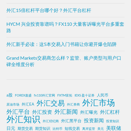
外汇15倍杠杆平台哪个好？外汇平台杠杆
HYCM 兴业投资靠谱吗？FX110 大量客诉曝光平台多重套
路
外汇新手必读：这5本交易入门书籍让你避开爆仓陷阱
Grand Markets交易商怎么样？监管、账户类型与用户口
碑全维度分析
a股
人民币
FOREX嘉盛
fx110外汇官网
FXTM富拓
IEXS 盈十证券
外汇市场
外汇交易
外汇EA
原油市场
外汇券商
外汇平台
外汇新闻
外汇投资
外汇杠杆
外汇曝光
外汇知识
投资新闻
外汇黑平台
外汇经纪商
投资知识
美联储
日元
期货交易
期货知识
短线交易
比特币
离岸监管
美元