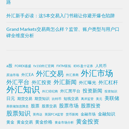
路
外汇新手必读：这5本交易入门书籍让你避开爆仓陷阱
Grand Markets交易商怎么样？监管、账户类型与用户口
碑全维度分析
a股
人民币
FOREX嘉盛
fx110外汇官网
FXTM富拓
IEXS 盈十证券
外汇市场
外汇交易
外汇EA
原油市场
外汇券商
外汇平台
外汇新闻
外汇投资
外汇杠杆
外汇曝光
外汇知识
投资新闻
外汇黑平台
外汇经纪商
投资知识
美联储
日元
期货交易
期货知识
短线交易
比特币
离岸监管
美元
股票投资
股票市场
股票
股票交易
美联储加息降息
股票知识
金融知识
金融市场
英伟达
英国FCA监管
货币新闻
黄金投资
黄金价格
黄金
黄金交易
黄金市场分析