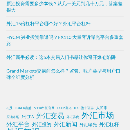
原油投资需要多少本钱？从几十美元到几十万元，答案差
很大
外汇15倍杠杆平台哪个好？外汇平台杠杆
HYCM 兴业投资靠谱吗？FX110 大量客诉曝光平台多重套
路
外汇新手必读：这5本交易入门书籍让你避开爆仓陷阱
Grand Markets交易商怎么样？监管、账户类型与用户口
碑全维度分析
a股
人民币
FOREX嘉盛
fx110外汇官网
FXTM富拓
IEXS 盈十证券
外汇市场
外汇交易
外汇EA
原油市场
外汇券商
外汇平台
外汇新闻
外汇投资
外汇杠杆
外汇曝光