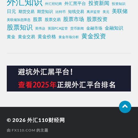
外汇知识
投资新闻
外汇黑平台
外汇经纪商
投资知识
美联储
日元
期货交易
期货知识
短线交易
比特币
离岸监管
美元
股票投资
股票市场
股票
股票交易
美联储加息降息
股票知识
金融知识
金融市场
英伟达
英国FCA监管
货币新闻
黄金投资
黄金价格
黄金
黄金交易
黄金市场分析
© 2026
外汇110财经网
由
FX110.COM
的主题