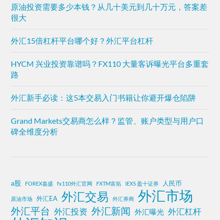
原油投资需要多少本钱？从几十美元到几十万元，答案差
很大
外汇15倍杠杆平台哪个好？外汇平台杠杆
HYCM 兴业投资靠谱吗？FX110 大量客诉曝光平台多重套
路
外汇新手必读：这5本交易入门书籍让你避开爆仓陷阱
Grand Markets交易商怎么样？监管、账户类型与用户口
碑全维度分析
a股
人民币
FOREX嘉盛
fx110外汇官网
FXTM富拓
IEXS 盈十证券
外汇市场
外汇交易
外汇EA
原油市场
外汇券商
外汇平台
外汇新闻
外汇投资
外汇杠杆
外汇曝光