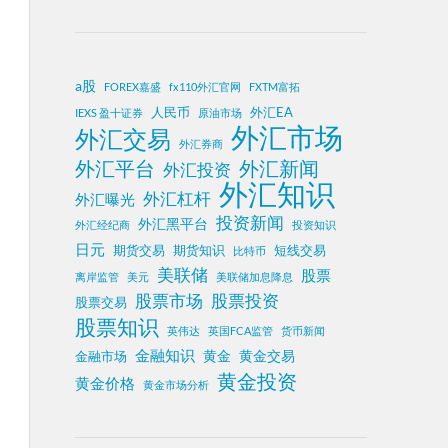
a股
FOREX嘉盛
fx110外汇官网
FXTM富拓
人民币
外汇EA
IEXS 盈十证券
原油市场
外汇市场
外汇交易
外汇券商
外汇平台
外汇新闻
外汇投资
外汇知识
外汇杠杆
外汇曝光
投资新闻
外汇黑平台
外汇经纪商
投资知识
日元
期货交易
期货知识
短线交易
比特币
美联储
股票
离岸监管
美元
美联储加息降息
股票投资
股票市场
股票交易
股票知识
英伟达
英国FCA监管
货币新闻
金融知识
黄金
黄金交易
金融市场
黄金投资
黄金价格
黄金市场分析