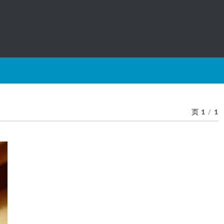
页 1
/
1