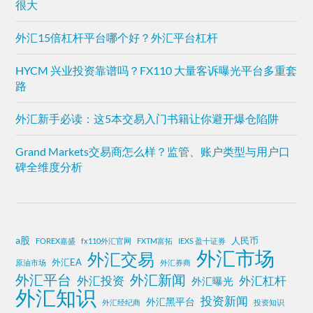
很大
外汇15倍杠杆平台哪个好？外汇平台杠杆
HYCM 兴业投资靠谱吗？FX110 大量客诉曝光平台多重套
路
外汇新手必读：这5本交易入门书籍让你避开爆仓陷阱
Grand Markets交易商怎么样？监管、账户类型与用户口
碑全维度分析
a股
人民币
FOREX嘉盛
fx110外汇官网
FXTM富拓
IEXS 盈十证券
外汇市场
外汇交易
外汇EA
原油市场
外汇券商
外汇平台
外汇新闻
外汇投资
外汇杠杆
外汇曝光
外汇知识
投资新闻
外汇黑平台
外汇经纪商
投资知识