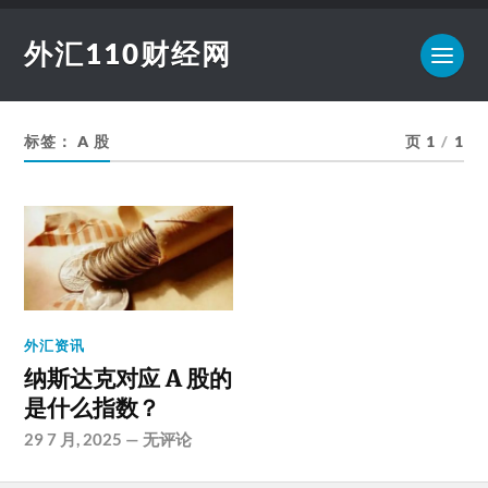
外汇110财经网
标签：
A 股
页 1
/
1
外汇资讯
纳斯达克对应 A 股的
是什么指数？
29 7 月, 2025
—
无评论