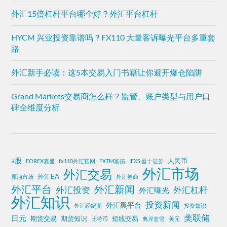
外汇15倍杠杆平台哪个好？外汇平台杠杆
HYCM 兴业投资靠谱吗？FX110 大量客诉曝光平台多重套
路
外汇新手必读：这5本交易入门书籍让你避开爆仓陷阱
Grand Markets交易商怎么样？监管、账户类型与用户口
碑全维度分析
a股
人民币
FOREX嘉盛
fx110外汇官网
FXTM富拓
IEXS 盈十证券
外汇市场
外汇交易
外汇EA
原油市场
外汇券商
外汇平台
外汇新闻
外汇投资
外汇杠杆
外汇曝光
外汇知识
投资新闻
外汇黑平台
外汇经纪商
投资知识
美联储
日元
期货交易
期货知识
短线交易
比特币
离岸监管
美元