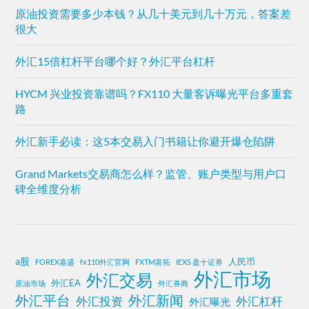
原油投资需要多少本钱？从几十美元到几十万元，答案差
很大
外汇15倍杠杆平台哪个好？外汇平台杠杆
HYCM 兴业投资靠谱吗？FX110 大量客诉曝光平台多重套
路
外汇新手必读：这5本交易入门书籍让你避开爆仓陷阱
Grand Markets交易商怎么样？监管、账户类型与用户口
碑全维度分析
a股
人民币
FOREX嘉盛
fx110外汇官网
FXTM富拓
IEXS 盈十证券
外汇市场
外汇交易
外汇EA
原油市场
外汇券商
外汇平台
外汇新闻
外汇投资
外汇杠杆
外汇曝光