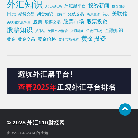
外汇知识
投资新闻
外汇黑平台
外汇经纪商
投资知识
美联储
日元
期货交易
期货知识
短线交易
比特币
离岸监管
美元
股票投资
股票市场
股票
股票交易
美联储加息降息
股票知识
金融知识
金融市场
英伟达
英国FCA监管
货币新闻
黄金投资
黄金价格
黄金
黄金交易
黄金市场分析
© 2026
外汇110财经网
由
FX110.COM
的主题