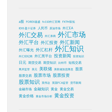
a股
FOREX嘉盛
fx110外汇官网
FXTM富拓
人民币
外汇EA
IEXS 盈十证券
原油市场
外汇市场
外汇交易
外汇券商
外汇平台
外汇新闻
外汇投资
外汇知识
外汇杠杆
外汇曝光
投资新闻
外汇黑平台
外汇经纪商
投资知识
日元
期货交易
期货知识
短线交易
比特币
美联储
股票
离岸监管
美元
美联储加息降息
股票投资
股票市场
股票交易
股票知识
英伟达
英国FCA监管
货币新闻
金融知识
黄金
黄金交易
金融市场
黄金投资
黄金价格
黄金市场分析