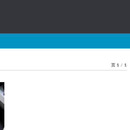
页 1
/
1