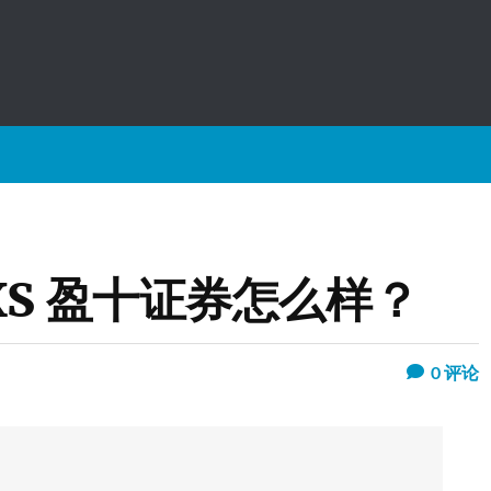
XS 盈十证券怎么样？
0
评论