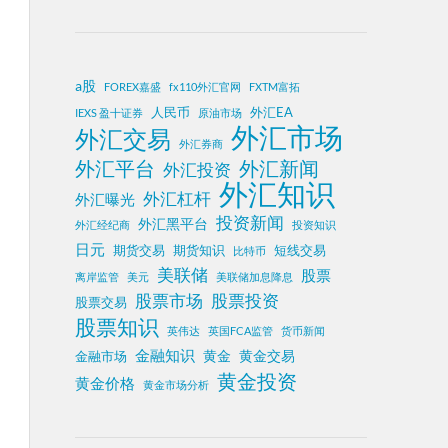
a股
FOREX嘉盛
fx110外汇官网
FXTM富拓
人民币
外汇EA
IEXS 盈十证券
原油市场
外汇市场
外汇交易
外汇券商
外汇平台
外汇新闻
外汇投资
外汇知识
外汇杠杆
外汇曝光
投资新闻
外汇黑平台
外汇经纪商
投资知识
日元
期货交易
期货知识
短线交易
比特币
美联储
股票
离岸监管
美元
美联储加息降息
股票投资
股票市场
股票交易
股票知识
英伟达
英国FCA监管
货币新闻
金融知识
黄金
黄金交易
金融市场
黄金投资
黄金价格
黄金市场分析