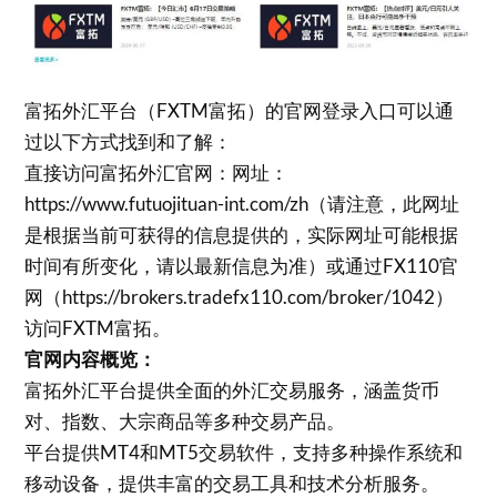
富拓外汇平台（FXTM富拓）的官网登录入口可以通
过以下方式找到和了解：
直接访问富拓外汇官网：网址：
https://www.futuojituan-int.com/zh（请注意，此网址
是根据当前可获得的信息提供的，实际网址可能根据
时间有所变化，请以最新信息为准）或通过FX110官
网（https://brokers.tradefx110.com/broker/1042）
访问FXTM富拓。
官网内容概览：
富拓外汇平台提供全面的外汇交易服务，涵盖货币
对、指数、大宗商品等多种交易产品。
平台提供MT4和MT5交易软件，支持多种操作系统和
移动设备，提供丰富的交易工具和技术分析服务。