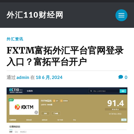
外汇110财经网
外汇资讯
FXTM富拓外汇平台官网登录
入口？富拓平台开户
通过
admin
在
18 6 月, 2024
0