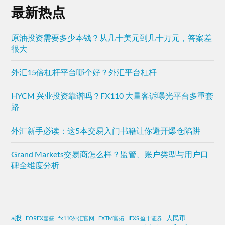
最新热点
原油投资需要多少本钱？从几十美元到几十万元，答案差
很大
外汇15倍杠杆平台哪个好？外汇平台杠杆
HYCM 兴业投资靠谱吗？FX110 大量客诉曝光平台多重套
路
外汇新手必读：这5本交易入门书籍让你避开爆仓陷阱
Grand Markets交易商怎么样？监管、账户类型与用户口
碑全维度分析
a股
人民币
FOREX嘉盛
fx110外汇官网
FXTM富拓
IEXS 盈十证券