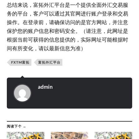
总结来说，富拓外汇平台是一个提供全面外汇交易服
务的平台，客户可以通过其官网进行账户登录和交易
操作。在登录前，请确保访问的是官方网站，并注意
保护您的账户信息和密码安全。（请注意，此网址是
根据当前可获得的信息提供的，实际网址可能根据时
间有所变化，请以最新信息为准）
FXTM富拓
富拓外汇平台
admin
阅读下个 →