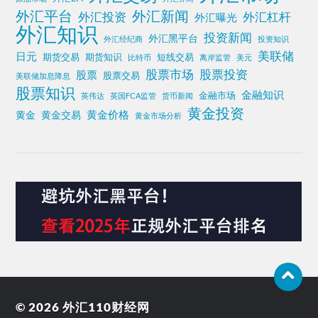
外汇平台
外汇新闻
外汇投资
外汇杠杆
外汇曝光
外汇知识
投资新闻
外汇黑平台
外汇经纪商
投资知识
美联储
日元
期货交易
期货知识
短线交易
比特币
离岸监管
美元
股票投资
股票市场
股票
股票交易
美联储加息降息
股票知识
金融知识
金融市场
英伟达
英国FCA监管
货币新闻
黄金投资
黄金价格
黄金
黄金交易
黄金市场分析
© 2026
外汇110财经网