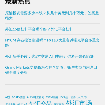
最新热点
原油投资需要多少本钱？从几十美元到几十万元，答案差
很大
外汇15倍杠杆平台哪个好？外汇平台杠杆
HYCM 兴业投资靠谱吗？FX110 大量客诉曝光平台多重套
路
外汇新手必读：这5本交易入门书籍让你避开爆仓陷阱
Grand Markets交易商怎么样？监管、账户类型与用户口
碑全维度分析
a股
人民币
FOREX嘉盛
fx110外汇官网
FXTM富拓
IEXS 盈十证券
外汇市场
外汇交易
外汇EA
原油市场
外汇券商