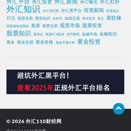
外汇平台
外汇新闻
外汇投资
外汇杠杆
外汇曝光
外汇知识
投资新闻
外汇黑平台
外汇经纪商
投资知识
美联储
日元
期货交易
期货知识
短线交易
比特币
离岸监管
美元
股票投资
股票市场
股票
股票交易
美联储加息降息
股票知识
金融知识
金融市场
英伟达
英国FCA监管
货币新闻
黄金投资
黄金价格
黄金
黄金交易
黄金市场分析
© 2026
外汇110财经网
由
FX110.COM
的主题