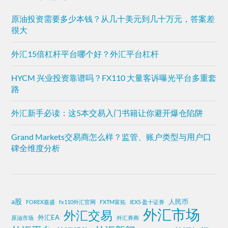
原油投资需要多少本钱？从几十美元到几十万元，答案差
很大
外汇15倍杠杆平台哪个好？外汇平台杠杆
HYCM 兴业投资靠谱吗？FX110 大量客诉曝光平台多重套
路
外汇新手必读：这5本交易入门书籍让你避开爆仓陷阱
Grand Markets交易商怎么样？监管、账户类型与用户口
碑全维度分析
a股
人民币
FOREX嘉盛
fx110外汇官网
FXTM富拓
IEXS 盈十证券
外汇市场
外汇交易
外汇EA
原油市场
外汇券商