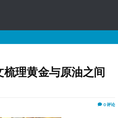
文梳理黄金与原油之间
0
评论