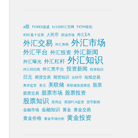
a股
FOREX嘉盛
fx110外汇官网
FXTM富拓
人民币
外汇EA
IEXS 盈十证券
原油市场
外汇市场
外汇交易
外汇券商
外汇平台
外汇新闻
外汇投资
外汇知识
外汇杠杆
外汇曝光
投资新闻
外汇黑平台
外汇经纪商
投资知识
日元
期货交易
期货知识
短线交易
比特币
美联储
股票
离岸监管
美元
美联储加息降息
股票投资
股票市场
股票交易
股票知识
英伟达
英国FCA监管
货币新闻
金融知识
黄金
黄金交易
金融市场
黄金投资
黄金价格
黄金市场分析