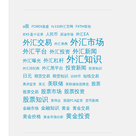
a股
FOREX嘉盛
fx110外汇官网
FXTM富拓
人民币
外汇EA
IEXS 盈十证券
原油市场
外汇市场
外汇交易
外汇券商
外汇平台
外汇新闻
外汇投资
外汇知识
外汇杠杆
外汇曝光
投资新闻
外汇黑平台
外汇经纪商
投资知识
日元
期货交易
期货知识
短线交易
比特币
美联储
股票
离岸监管
美元
美联储加息降息
股票投资
股票市场
股票交易
股票知识
英伟达
英国FCA监管
货币新闻
金融知识
黄金
黄金交易
金融市场
黄金投资
黄金价格
黄金市场分析