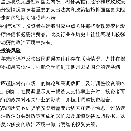
新当选总统无法控制国会两院，将使其推行经济和财政政策
治分裂情况意味着重要的支出法案和政策措施将面临更大阻
策走向的预期变得模糊不清。
裂的情况下，投资者在选股时应重点关注那些受政策变化影
医疗保健和必需消费品。此类行业在历史上往往表现出较强
在动荡的政治环境中持有。
来投资风险
近年来的选举反映出民调误差往往存在联动情况。尤其在摇
持率如果被低估，可能会影响到其他州以及国会的选举结
者应谨慎对待市场上的舆论和民调数据，及时调整投资策略
险。例如，在民调显示某一候选人支持率上升时，投资者可
推行的政策对相关行业的影响，并据此调整投资组合。
交易的历史教训提醒投资者需要密切关注选举动态、评估选
关注政治分裂对政策实施的影响以及谨慎对待民调数据。这
在复杂多变的政治环境中做出明智的投资决策。