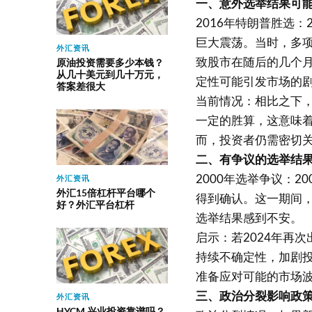
一、意外选举结果可
2016年特朗普胜选
巨大震荡。当时，多
外汇资讯
致股市在随后的几个
原油投资需要多少本钱？
从几十美元到几十万元，
定性可能引发市场的
答案差很大
当前情况：相比之下，
一定的胜算，这意味着
而，投资者仍需密切
二、有争议的选举结
2000年选举争议：
外汇资讯
外汇15倍杠杆平台哪个
得到确认。这一期间，
好？外汇平台杠杆
选举结果感到不安。
启示：若2024年再
持续不确定性，加剧
准备应对可能的市场
三、政治分裂影响政
外汇资讯
HYCM 兴业投资靠谱吗？