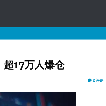
超17万人爆仓
0
评论