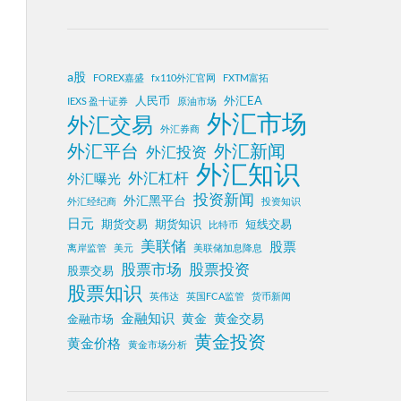
a股
FOREX嘉盛
fx110外汇官网
FXTM富拓
人民币
外汇EA
IEXS 盈十证券
原油市场
外汇市场
外汇交易
外汇券商
外汇平台
外汇新闻
外汇投资
外汇知识
外汇杠杆
外汇曝光
投资新闻
外汇黑平台
外汇经纪商
投资知识
日元
期货交易
期货知识
短线交易
比特币
美联储
股票
离岸监管
美元
美联储加息降息
股票投资
股票市场
股票交易
股票知识
英伟达
英国FCA监管
货币新闻
金融知识
黄金
黄金交易
金融市场
黄金投资
黄金价格
黄金市场分析