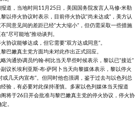
报道，当地时间11月25日，美国国务院发言人马修·米勒
黎以停火协议时表示，目前停火协议“尚未达成”，美方认
不同意见间的差距已经“大大缩小”，但仍需采取一些措施
在“尽可能地”推动谈判。
火协议能够达成，但它需要“双方达成同意”。
及黎巴嫩真主党方面均未对此作出正式回应。
略沟通协调员约翰·柯比当天早些时候表示，黎以已“接近”
副议长埃利亚斯·布·萨阿卜当天向黎媒体表示，黎以停火
时或几天内宣布”。但同时他也强调，鉴于过去与以色列总
的经验，有必要对此保持谨慎。多家以色列媒体当天报道
阁将于26日开会批准与黎巴嫩真主党的停火协议，停火协
确定。