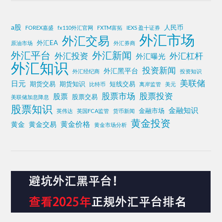
a股
人民币
FOREX嘉盛
fx110外汇官网
FXTM富拓
IEXS 盈十证券
外汇市场
外汇交易
外汇EA
原油市场
外汇券商
外汇平台
外汇新闻
外汇投资
外汇杠杆
外汇曝光
外汇知识
投资新闻
外汇黑平台
外汇经纪商
投资知识
美联储
日元
期货交易
期货知识
短线交易
比特币
离岸监管
美元
股票投资
股票市场
股票
股票交易
美联储加息降息
股票知识
金融知识
金融市场
英伟达
英国FCA监管
货币新闻
黄金投资
黄金价格
黄金
黄金交易
黄金市场分析