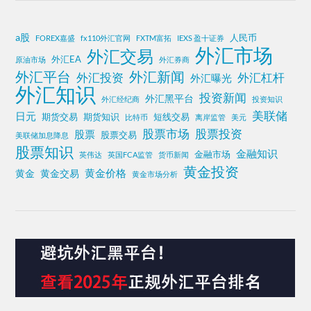
a股
人民币
FOREX嘉盛
fx110外汇官网
FXTM富拓
IEXS 盈十证券
外汇市场
外汇交易
外汇EA
原油市场
外汇券商
外汇平台
外汇新闻
外汇投资
外汇杠杆
外汇曝光
外汇知识
投资新闻
外汇黑平台
外汇经纪商
投资知识
美联储
日元
期货交易
期货知识
短线交易
比特币
离岸监管
美元
股票投资
股票市场
股票
股票交易
美联储加息降息
股票知识
金融知识
金融市场
英伟达
英国FCA监管
货币新闻
黄金投资
黄金价格
黄金
黄金交易
黄金市场分析