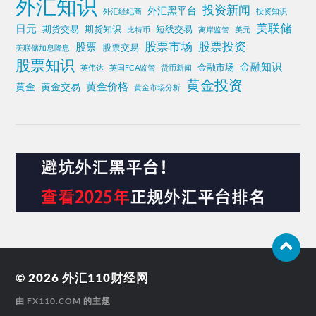
外汇知识
投资新闻
外汇黑平台
外汇经纪商
投资知识
美联储
日元
期货交易
期货知识
短线交易
比特币
离岸监管
美元
股票投资
股票市场
股票
股票交易
美联储加息降息
股票知识
金融知识
金融市场
英伟达
英国FCA监管
货币新闻
黄金投资
黄金价格
黄金
黄金交易
黄金市场分析
© 2026
外汇110财经网
由
FX110.COM
的主题