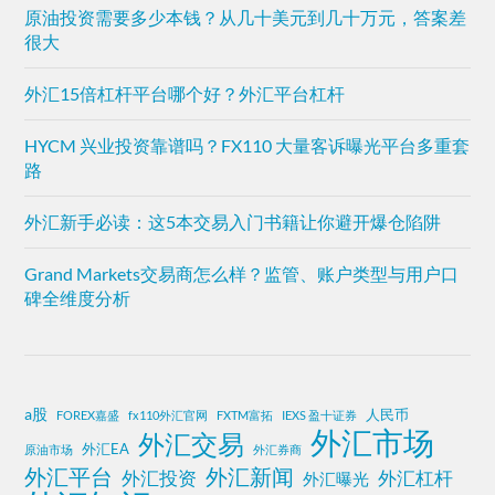
原油投资需要多少本钱？从几十美元到几十万元，答案差
很大
外汇15倍杠杆平台哪个好？外汇平台杠杆
HYCM 兴业投资靠谱吗？FX110 大量客诉曝光平台多重套
路
外汇新手必读：这5本交易入门书籍让你避开爆仓陷阱
Grand Markets交易商怎么样？监管、账户类型与用户口
碑全维度分析
a股
人民币
FOREX嘉盛
fx110外汇官网
FXTM富拓
IEXS 盈十证券
外汇市场
外汇交易
外汇EA
原油市场
外汇券商
外汇平台
外汇新闻
外汇投资
外汇杠杆
外汇曝光