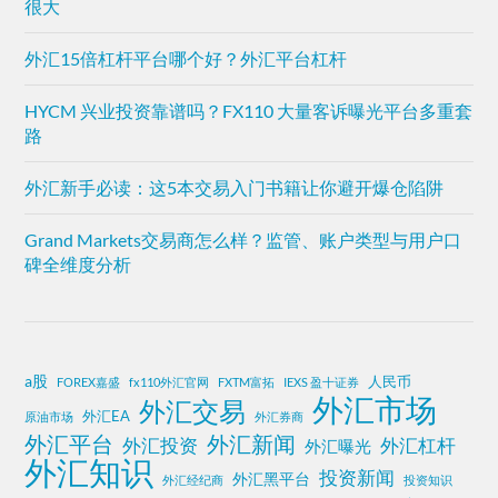
很大
外汇15倍杠杆平台哪个好？外汇平台杠杆
HYCM 兴业投资靠谱吗？FX110 大量客诉曝光平台多重套
路
外汇新手必读：这5本交易入门书籍让你避开爆仓陷阱
Grand Markets交易商怎么样？监管、账户类型与用户口
碑全维度分析
a股
人民币
FOREX嘉盛
fx110外汇官网
FXTM富拓
IEXS 盈十证券
外汇市场
外汇交易
外汇EA
原油市场
外汇券商
外汇平台
外汇新闻
外汇投资
外汇杠杆
外汇曝光
外汇知识
投资新闻
外汇黑平台
外汇经纪商
投资知识