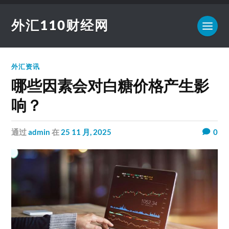
外汇110财经网
外汇资讯
哪些因素会对白糖价格产生影
响？
通过
admin
在
25 11 月, 2025
0