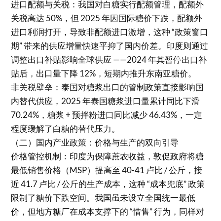
进口配额与关税：我国对白糖实行配额管理，配额外
关税高达 50%，但 2025 年因国际糖价下跌，配额外
进口利润打开，导致非配额进口激增，这种 “政策窗口
期” 带来的供应增量快速平抑了国内价差。印度则通过
调整出口补贴影响全球供应 ——2024 年其暂停出口补
贴后，出口量下降 12%，短期内推升东南亚糖价。
非关税壁垒：泰国对糖浆出口的管制政策直接影响国
内替代供应，2025 年泰国糖浆进口量累计同比下滑
70.24%，糖浆 + 预拌粉进口同比减少 46.43%，一定
程度缓解了白糖的替代压力。
（二）国内产业政策：价格与生产的双向引导
价格管控机制：印度为保障蔗农收益，敦促政府将糖
最低销售价格（MSP）提高至 40-41 卢比 / 公斤，接
近 41.7 卢比 / 公斤的生产成本，这种 “成本兜底” 政策
限制了糖价下跌空间。我国虽未设立全国统一最低
价，但地方糖厂在成本支撑下的 “惜售” 行为，同样对