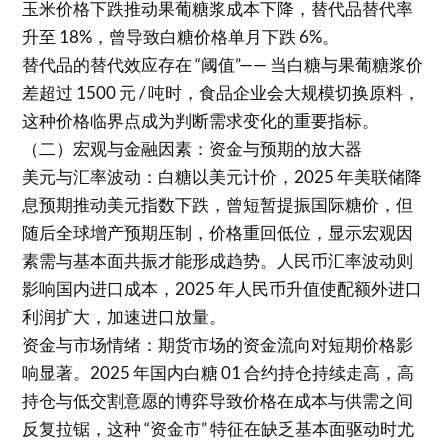
玉米价格下跌推动果葡糖浆成本下降，替代品替代率
升至 18%，曾导致白糖价格单月下跌 6%。
替代品的替代效应存在 “阈值”—— 当白糖与果葡糖浆价
差超过 1500 元 / 吨时，食品企业会大规模切换原料，
这种价格临界点成为判断需求变化的重要指标。
（二）宏观与金融因素：资金与预期的放大器
美元与汇率波动：白糖以美元计价，2025 年美联储降
息预期推动美元指数下跌，曾短暂提振国际糖价，但
随后全球增产预期压制，价格重回低位，显示宏观因
素需与基本面共振才能形成趋势。人民币汇率波动则
影响国内进口成本，2025 年人民币升值使配额外进口
利润扩大，加速进口放量。
资金与市场情绪：期货市场的资金流向对短期价格影
响显著。2025 年国内白糖 01 合约持仓持续走高，高
持仓与低交割意愿的博弈导致价格在成本与供需之间
反复拉锯，这种 “资金市” 特征在缺乏基本面驱动时尤