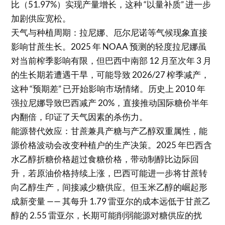
比（51.97%）实现产量增长，这种 “以量补质” 进一步
加剧供应宽松。
天气与种植周期：拉尼娜、厄尔尼诺等气候现象直接
影响甘蔗生长。2025 年 NOAA 预测的轻度拉尼娜虽
对当前榨季影响有限，但巴西中南部 12 月至次年 3 月
的生长期若遭遇干旱，可能导致 2026/27 榨季减产，
这种 “预期差” 已开始影响市场情绪。历史上 2010 年
强拉尼娜导致巴西减产 20%，直接推动国际糖价半年
内翻倍，印证了天气因素的杀伤力。
能源替代效应：甘蔗兼具产糖与产乙醇双重属性，能
源价格波动会改变种植户的生产决策。2025 年巴西含
水乙醇折糖价格超过食糖价格，带动制醇比边际回
升，若原油价格持续上涨，巴西可能进一步将甘蔗转
向乙醇生产，间接减少糖供应。但玉米乙醇的崛起形
成新变量 —— 其每升 1.79 雷亚尔的成本远低于甘蔗乙
醇的 2.55 雷亚尔，长期可能削弱能源对糖供应的扰