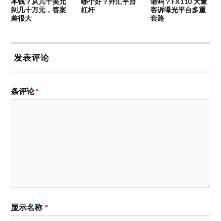
本钱？从几十美元
哪个好？外汇平台
谱吗？FX110 大量
到几十万元，答案
杠杆
客诉曝光平台多重
差很大
套路
发表评论
条评论
*
显示名称
*