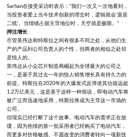
Sarhan在接受采访时表示：“我们一次又一次地看到，
当投资者爱上当今技术创新的理念时，逻辑就会‘退居
二线’。当情绪占据主导地位时，天空就是极限。”
押注增长
尽管英伟达和特斯拉之间有很多不同之处，从他们生
产的产品到公司负责人的个性，但两者的相似之处却
是惊人的。
英伟达从小众芯片制造商崛起为全球最大的公司之
一，是基于其过去一年的惊人销售增长具有持久力的
前提。特斯拉在2020年的大爆发式反弹使其估值远超
1.2万亿美元，这是基于这样一种假设，即电动汽车将
被广泛而迅速地采用，特斯拉将成为主导这一市场的
公司。
但现实已经打断了这个故事。电动汽车的需求正在放
缓，因为热情的第一批采用者已经购买了电动汽车，
而更多对价格敏感、不愿改变的消费者转向一项新技