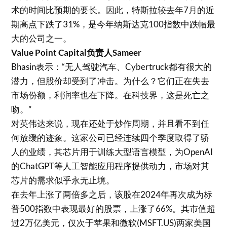
术的时间比预期的要长。因此，特斯拉较去年7月的近
期高点下跌了31%，是今年纳斯达克100指数中跌幅最
大的公司之一。
Value Point Capital负责人Sameer
Bhasin表示：“无人驾驶汽车、Cybertruck都有很大的
潜力，但股价却受到了冲击。为什么？它们正在失去
市场份额，利润率也在下降。在科技界，这是死亡之
吻。”
对英伟达来说，现在还处于炒作周期，并且看不到任
何放缓的迹象。这家公司已经连续四个季度取得了骄
人的业绩，其芯片用于训练大型语言模型，为OpenAI
的ChatGPT等人工智能应用程序提供动力，市场对其
芯片的需求似乎永无止境。
在去年上涨了两倍多之后，该股在2024年再次成为标
普500指数中表现最好的股票，上涨了66%。其市值超
过2万亿美元，仅次于苹果和微软(MSFT.US)两家美国