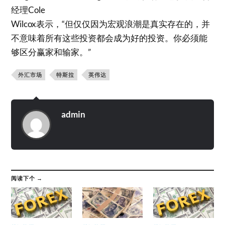
经理Cole
Wilcox表示，“但仅仅因为宏观浪潮是真实存在的，并
不意味着所有这些投资都会成为好的投资。你必须能
够区分赢家和输家。”
外汇市场
特斯拉
英伟达
admin
阅读下个 →