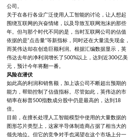
公司。
关于在各行各业广泛使用人工智能的讨论，让人想起
围绕互联网的兴奋情绪，以及导致互联网泡沫的那些
年。但与那个时代不同的是，当时互联网公司的估值
依据的是“点击量”等新指标，同时还在大量流失现金，
而英伟达却在创造巨额利润。根据汇编数据显示，英
伟达去年的净利润增长了500%以上，达到近300亿美
元，预计今年将翻一番。
风险在潜伏
如此高的利润和销售额，加上该公司不断超出预期的
能力，帮助控制了估值指标。尽管如此，英伟达的市
销率在标普500指数成分股中仍是最高的，达到18
倍。
目前，在擅长处理人工智能模型中使用的大量数据的
图形芯片类型上，这家半导体制造商占据了相当大的
领先地位。但它的竞争对手也渴望在这个市场上分一