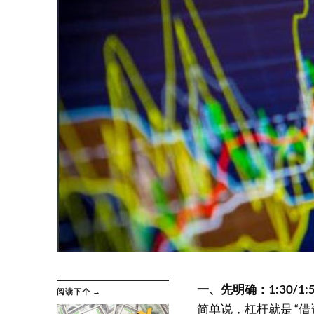
一、先明确：1:30/1
阅读下个 →
简单说，杠杆就是 “借资金