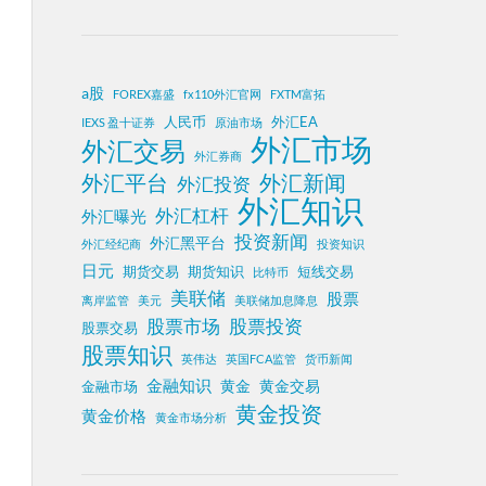
a股
FOREX嘉盛
fx110外汇官网
FXTM富拓
人民币
外汇EA
IEXS 盈十证券
原油市场
外汇市场
外汇交易
外汇券商
外汇平台
外汇新闻
外汇投资
外汇知识
外汇杠杆
外汇曝光
投资新闻
外汇黑平台
外汇经纪商
投资知识
日元
期货交易
期货知识
短线交易
比特币
美联储
股票
离岸监管
美元
美联储加息降息
股票投资
股票市场
股票交易
股票知识
英伟达
英国FCA监管
货币新闻
金融知识
黄金
黄金交易
金融市场
黄金投资
黄金价格
黄金市场分析