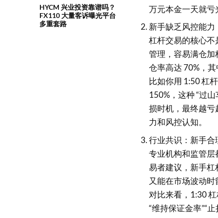
HYCM 兴业投资靠谱吗？
万元本金一天就亏
FX110 大量客诉曝光平台
多重套路
新手缺乏风控能力
杠杆交易的核心不是
管理，容易满仓加
仓率高达 70%，其
比如你用 1:50
150%，这种 “
损时机，最终越亏越多
力和风控认知。
行业共识：新手合理
专业机构和监管层
易者建议，新手杠杆
又能在市场波动时
对比来看，1:30 杠杆
“维持保证金率”“止