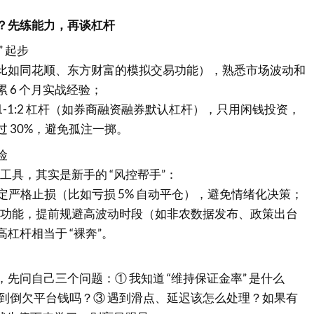
？先练能力，再谈杠杆
” 起步
比如同花顺、东方财富的模拟交易功能），熟悉市场波动和
 6 个月实战经验；
:1-1:2 杠杆（如券商融资融券默认杠杆），只用闲钱投资，
 30%，避免孤注一掷。
险
易工具，其实是新手的 “风控帮手”：
 设定严格止损（比如亏损 5% 自动平仓），避免情绪化决策；
预警功能，提前规避高波动时段（如非农数据发布、政策出台
杠杆相当于 “裸奔”。
先问自己三个问题：① 我知道 “维持保证金率” 是什么
亏到倒欠平台钱吗？③ 遇到滑点、延迟该怎么处理？如果有