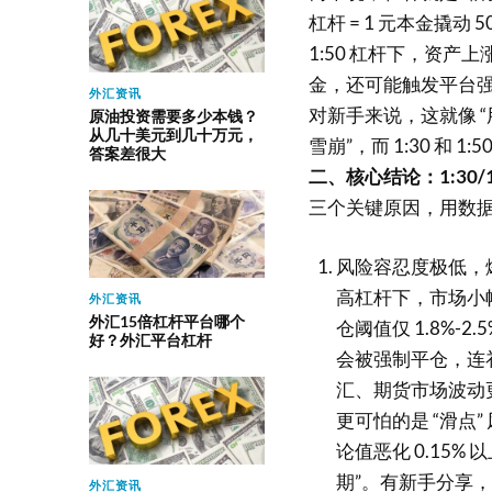
杠杆 = 1 元本金撬动
1:50 杠杆下，资产上
金，还可能触发平台
外汇资讯
对新手来说，这就像 
原油投资需要多少本钱？
从几十美元到几十万元，
雪崩”，而 1:30 和
答案差很大
二、核心结论：1:30/
三个关键原因，用数
风险容忍度极低，
高杠杆下，市场小幅
外汇资讯
外汇15倍杠杆平台哪个
仓阈值仅 1.8%-
好？外汇平台杠杆
会被强制平仓，连补仓
汇、期货市场波动
更可怕的是 “滑点
论值恶化 0.15
期”。有新手分享，用
外汇资讯