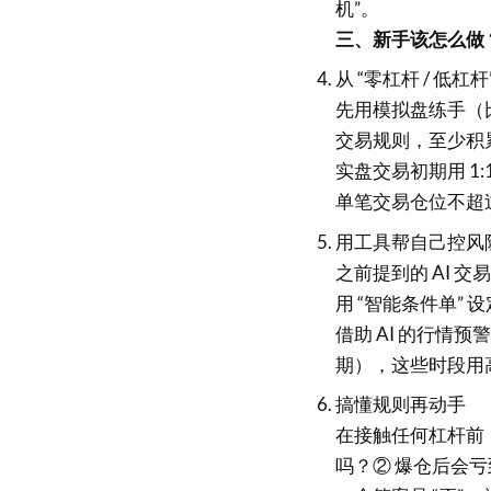
机”。
三、新手该怎么做
从 “零杠杆 / 低杠杆
先用模拟盘练手（
交易规则，至少积累
实盘交易初期用 1
单笔交易仓位不超过
用工具帮自己控风
之前提到的 AI 交
用 “智能条件单”
借助 AI 的行情
期），这些时段用高
搞懂规则再动手
在接触任何杠杆前，
吗？② 爆仓后会