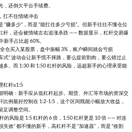
光，还倒欠平台手续费。
，扛不住情绪冲击
 “赚多少”，而是 “能扛住多少亏损”。但新手往往不懂仓位
杠杆，还会被情绪左右追涨杀跌 —— 数据显示，杠杆交易爆
中新手占比超 60%。
 杠杆全仓买入某股票，盘中振幅 3%，账户瞬间就会亏损
过山车式” 波动会让新手慌不择路，要么提前割肉，要么错过止
。而 1:30 和 1:50 杠杆的风险，远超新手的心理承受能
杠杆≤1:5
都明确：新手应从低杠杆起步。期货、外汇等市场的资深交
比例最好控制在 1:2-1:5，这个区间既能小幅放大收益，
留足调整空间。
的风险是 1:5 杠杆的 6 倍，1:50 杠杆更是 10 倍 —— 对连
损失效” 都不懂的新手，高杠杆不是 “加速器”，而是 “收割