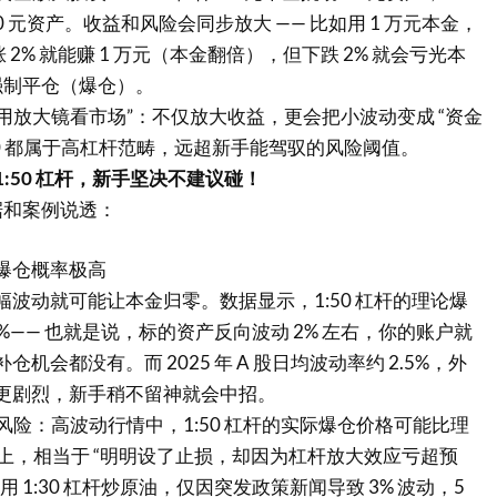
 50 元资产。收益和风险会同步放大 —— 比如用 1 万元本金，
涨 2% 就能赚 1 万元（本金翻倍），但下跌 2% 就会亏光本
强制平仓（爆仓）。
“用放大镜看市场”：不仅放大收益，更会把小波动变成 “资金
 1:50 都属于高杠杆范畴，远超新手能驾驭的风险阈值。
1:50 杠杆，新手坚决不建议碰！
据和案例说透：
爆仓概率极高
波动就可能让本金归零。数据显示，1:50 杠杆的理论爆
2.5%—— 也就是说，标的资产反向波动 2% 左右，你的账户就
机会都没有。而 2025 年 A 股日均波动率约 2.5%，外
更剧烈，新手稍不留神就会中招。
” 风险：高波动行情中，1:50 杠杆的实际爆仓价格可能比理
% 以上，相当于 “明明设了止损，却因为杠杆放大效应亏超预
 1:30 杠杆炒原油，仅因突发政策新闻导致 3% 波动，5