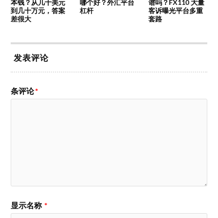
本钱？从几十美元
哪个好？外汇平台
谱吗？FX110 大量
到几十万元，答案
杠杆
客诉曝光平台多重
差很大
套路
发表评论
条评论
*
显示名称
*