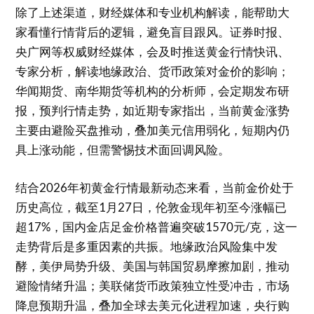
除了上述渠道，财经媒体和专业机构解读，能帮助大
家看懂行情背后的逻辑，避免盲目跟风。证券时报、
央广网等权威财经媒体，会及时推送黄金行情快讯、
专家分析，解读地缘政治、货币政策对金价的影响；
华闻期货、南华期货等机构的分析师，会定期发布研
报，预判行情走势，如近期专家指出，当前黄金涨势
主要由避险买盘推动，叠加美元信用弱化，短期内仍
具上涨动能，但需警惕技术面回调风险。
结合2026年初黄金行情最新动态来看，当前金价处于
历史高位，截至1月27日，伦敦金现年初至今涨幅已
超17%，国内金店足金价格普遍突破1570元/克，这一
走势背后是多重因素的共振。地缘政治风险集中发
酵，美伊局势升级、美国与韩国贸易摩擦加剧，推动
避险情绪升温；美联储货币政策独立性受冲击，市场
降息预期升温，叠加全球去美元化进程加速，央行购