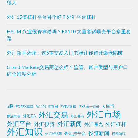
很大
外汇15倍杠杆平台哪个好？外汇平台杠杆
HYCM 兴业投资靠谱吗？FX110 大量客诉曝光平台多重套
路
外汇新手必读：这5本交易入门书籍让你避开爆仓陷阱
Grand Markets交易商怎么样？监管、账户类型与用户口
碑全维度分析
a股
人民币
FOREX嘉盛
fx110外汇官网
FXTM富拓
IEXS 盈十证券
外汇市场
外汇交易
外汇EA
原油市场
外汇券商
外汇平台
外汇新闻
外汇投资
外汇杠杆
外汇曝光
外汇知识
投资新闻
外汇黑平台
外汇经纪商
投资知识