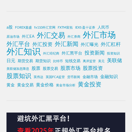
a股
人民币
FOREX嘉盛
fx110外汇官网
FXTM富拓
IEXS 盈十证券
外汇市场
外汇交易
外汇EA
原油市场
外汇券商
外汇平台
外汇新闻
外汇投资
外汇杠杆
外汇曝光
外汇知识
投资新闻
外汇黑平台
外汇经纪商
投资知识
美联储
日元
期货交易
期货知识
短线交易
比特币
离岸监管
美元
股票投资
股票市场
股票
股票交易
美联储加息降息
股票知识
金融知识
金融市场
英伟达
英国FCA监管
货币新闻
黄金投资
黄金价格
黄金
黄金交易
黄金市场分析