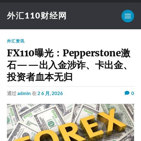
外汇110财经网
外汇资讯
FX110曝光：Pepperstone激
石——出入金涉诈、卡出金、
投资者血本无归
通过
admin
在
2 6 月, 2026
0