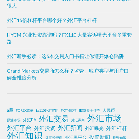
很大
外汇15倍杠杆平台哪个好？外汇平台杠杆
HYCM 兴业投资靠谱吗？FX110 大量客诉曝光平台多重套
路
外汇新手必读：这5本交易入门书籍让你避开爆仓陷阱
Grand Markets交易商怎么样？监管、账户类型与用户口
碑全维度分析
a股
人民币
FOREX嘉盛
fx110外汇官网
FXTM富拓
IEXS 盈十证券
外汇市场
外汇交易
外汇EA
原油市场
外汇券商
外汇平台
外汇新闻
外汇投资
外汇杠杆
外汇曝光
外汇知识
投资新闻
外汇黑平台
外汇经纪商
投资知识