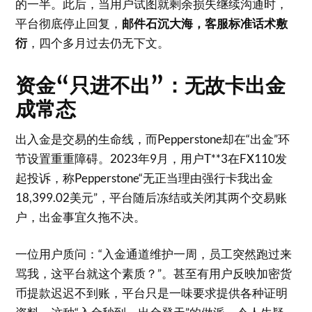
的一半。此后，当用户试图就剩余损失继续沟通时，
平台彻底停止回复，
邮件石沉大海，客服标准话术敷
衍
，四个多月过去仍无下文
。
资金“只进不出”：无故卡出金
成常态
出入金是交易的生命线，而Pepperstone却在“出金”环
节设置重重障碍。2023年9月，用户T**3在FX110发
起投诉，称Pepperstone“无正当理由强行卡我出金
18,399.02美元”，平台随后冻结或关闭其两个交易账
户，出金事宜久拖不决
。
一位用户质问：“入金通道维护一周，员工突然跑过来
骂我，这平台就这个素质？”
。甚至有用户反映加密货
币提款迟迟不到账，平台只是一味要求提供各种证明