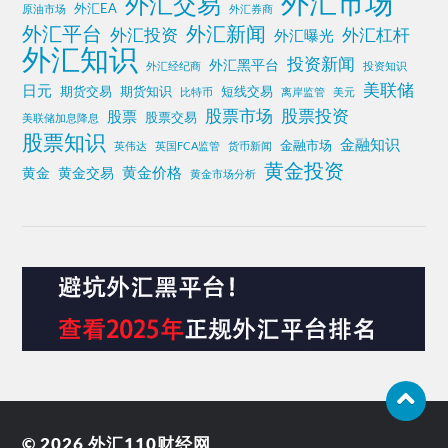
外汇市场
外汇交易
外汇EA
原油市场
外汇券商
外汇平台
外汇新闻
外汇投资
外汇杠杆
外汇曝光
外汇知识
投资新闻
外汇黑平台
外汇经纪商
投资知识
美联储
日元
期货交易
期货知识
短线交易
比特币
离岸监管
美元
股票投资
股票市场
股票
股票交易
美联储加息降息
股票知识
金融知识
金融市场
英伟达
英国FCA监管
货币新闻
黄金投资
黄金价格
黄金
黄金交易
黄金市场分析
© 2026
外汇110财经网