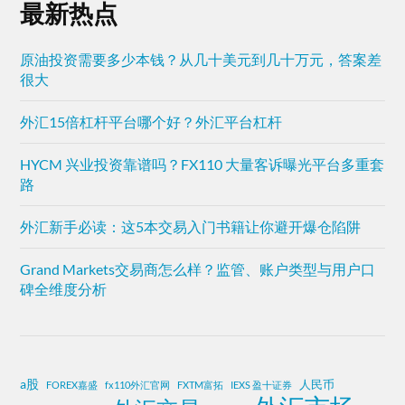
最新热点
原油投资需要多少本钱？从几十美元到几十万元，答案差
很大
外汇15倍杠杆平台哪个好？外汇平台杠杆
HYCM 兴业投资靠谱吗？FX110 大量客诉曝光平台多重套
路
外汇新手必读：这5本交易入门书籍让你避开爆仓陷阱
Grand Markets交易商怎么样？监管、账户类型与用户口
碑全维度分析
a股
人民币
FOREX嘉盛
fx110外汇官网
FXTM富拓
IEXS 盈十证券